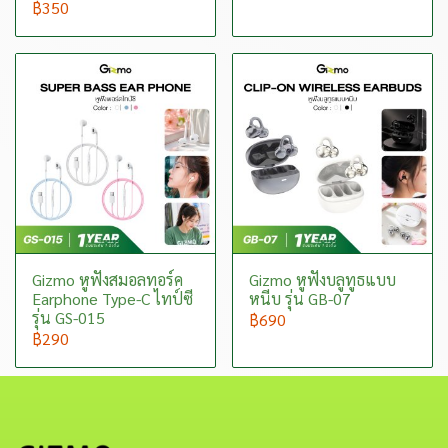
฿350
Gizmo หูฟังสมอลทอร์ค
Gizmo หูฟังบลูทูธแบบ
Earphone Type-C ไทป์ซี
หนีบ รุ่น GB-07
รุ่น GS-015
฿690
฿290