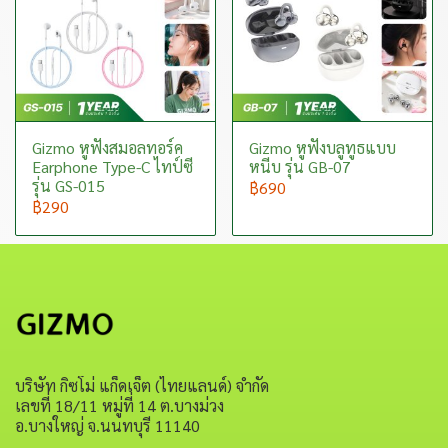
Gizmo หูฟังสมอลทอร์ค
Gizmo หูฟังบลูทูธแบบ
Earphone Type-C ไทป์ซี
หนีบ รุ่น GB-07
รุ่น GS-015
฿690
฿290
บริษัท กิซโม่ แก็ดเจ็ต (ไทยแลนด์) จำกัด
เลขที่ 18/11 หมู่ที่ 14 ต.บางม่วง
อ.บางใหญ่ จ.นนทบุรี 11140